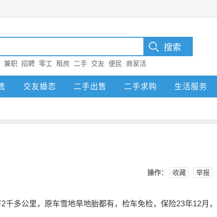
：
兼职
招聘
零工
租房
二手
交友
便民
商家活
售
交友婚恋
二手出售
二手求购
生活服务
操作：
收藏
举报
3万2千多公里，原车雪地旱地胎都有，检车免检，保险23年12月，