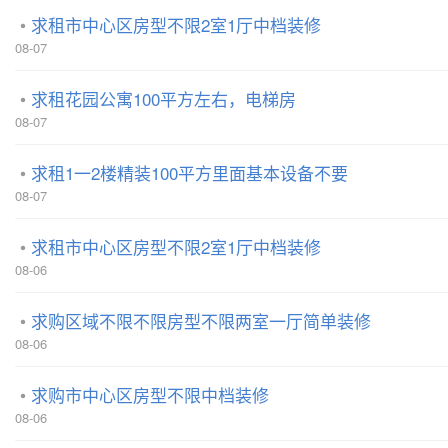
求租市中心区房型不限2室1厅中档装修
08-07
求租花园公寓100平方左右，电梯房
08-07
求租1一2楼精装100平方里面基本设备不要
08-07
求租市中心区房型不限2室1厅中档装修
08-06
求购区域不限不限房型不限两室一厅简单装修
08-06
求购市中心区房型不限中档装修
08-06