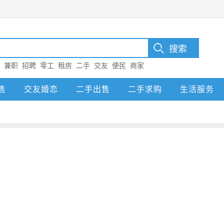
：
兼职
招聘
零工
租房
二手
交友
便民
商家
售
交友婚恋
二手出售
二手求购
生活服务